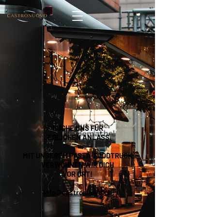
BUCHE UNS FÜR
JEGLICHEN ANLASS.
MIT UNSEREM PASTA-FOODTRUCK
VERWÖHNEN WIR DICH
VOR ORT!
info@castronuovo.ch