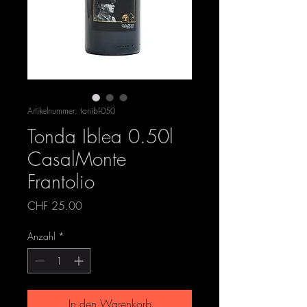
Artikelnummer: tonibl-050
Tonda Iblea 0.50l
CasalMonte
Frantolio
Preis
CHF 25.00
Anzahl
*
In den Warenkorb