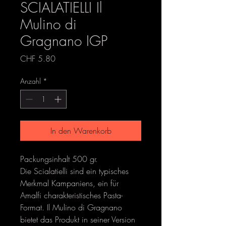
SCIALATIELLI Il
Mulino di
Gragnano IGP
Preis
CHF 5.80
Anzahl
*
In den Warenkorb
Packungsinhalt 500 gr.
Die Scialatielli sind ein typisches
Merkmal Kampaniens, ein für
Amalfi charakteristisches Pasta-
Format. Il Mulino di Gragnano
bietet das Produkt in seiner Version